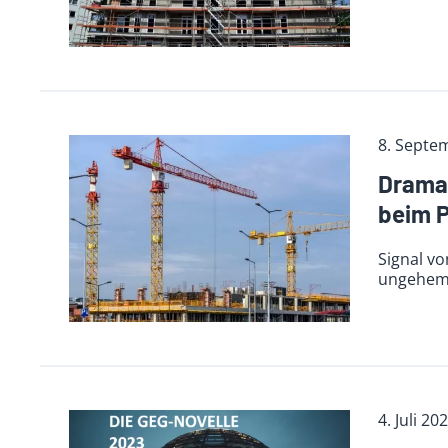
8. Septe
Drama
beim 
Signal v
ungehemmt
4. Juli 20