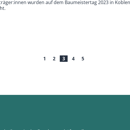
sträger:innen wurden auf dem Baumeistertag 2023 in Koble
ht.
1
2
3
4
5