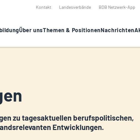
Kontakt
Landesverbände
BDB Netzwerk-App
bildung
Über uns
Themen & Positionen
Nachrichten
Ak
gen
gen zu tagesaktuellen berufspolitischen,
andsrelevanten Entwicklungen.