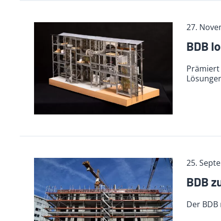
27. Nove
BDB lo
Prämiert 
Lösungen
25. Sept
BDB zu
Der BDB 